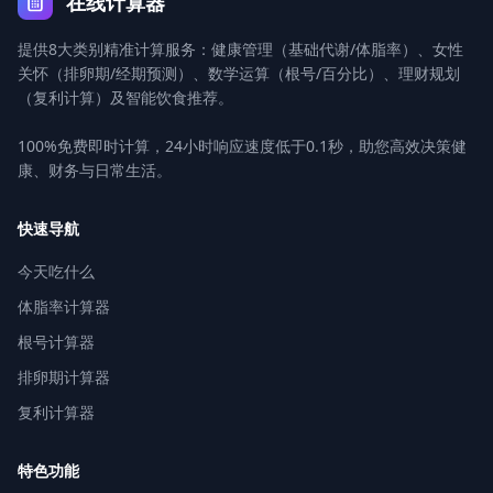
在线计算器
提供8大类别精准计算服务：健康管理（基础代谢/体脂率）、女性
关怀（排卵期/经期预测）、数学运算（根号/百分比）、理财规划
（复利计算）及智能饮食推荐。
100%免费即时计算，24小时响应速度低于0.1秒，助您高效决策健
康、财务与日常生活。
快速导航
今天吃什么
体脂率计算器
根号计算器
排卵期计算器
复利计算器
特色功能