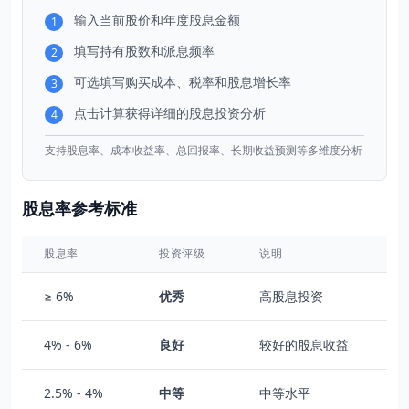
输入当前股价和年度股息金额
1
填写持有股数和派息频率
2
可选填写购买成本、税率和股息增长率
3
点击计算获得详细的股息投资分析
4
支持股息率、成本收益率、总回报率、长期收益预测等多维度分析
股息率参考标准
股息率
投资评级
说明
≥ 6%
优秀
高股息投资
4% - 6%
良好
较好的股息收益
2.5% - 4%
中等
中等水平