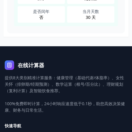
是否闰年
当月天数
否
30 天
在线计算器
提供8大类别精准计算服务：健康管理（基础代谢/体脂率）、女性
关怀（排卵期/经期预测）、数学运算（根号/百分比）、理财规划
（复利计算）及智能饮食推荐。
100%免费即时计算，24小时响应速度低于0.1秒，助您高效决策健
康、财务与日常生活。
快速导航